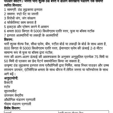
पाउडर कोटिंग / जस्ती भारी शुल्क ठंडे बस्ते में डालने कारखाना भंडारण रैक समाप्त
त्वरित विस्तार:
1 सामग्री: ठंड लुढ़काया इस्पात
2 समाप्त: स्प्रे पेंट या जस्ती
3 विरोधी जंग, जंग संरक्षण
4 फोर्कलिफ्ट काम करता है
5 इकट्ठा और प्रेषण करने में आसान
6 क्षमता 800 किग्रा से 5000 किलोग्राम प्रति स्तर, फूस या बॉक्स स्टॉक
7 इस्पात अलमारियों या लकड़ी के अलमारियों
विवरण:
भारी शुल्क शेल्फ रैक, सीधा फ्रेम, बीम, स्टील बोर्ड या लकड़ी के बोर्ड के साथ आता है,
800 किग्रा से 5000 किलोग्राम प्रति परत, ईमानदार फ्रेम की ऊंचाई 2-8 मीटर
सामान्य रूप से फूस या बॉक्स द्वारा स्टॉक;
स्तर की अलग-अलग ऊंचाई की आवश्यकता के अनुसार अनुकूलित प्रत्येक 75 मिमी या
50 मिमी दो प्रकार का छेद पैटर्न समायोजित किया जा सकता है;
उत्कृष्ट ठंड लुढ़काया इस्पात तत्व प्रौद्योगिकी द्वारा निर्मित, सतह स्थिर पाउडर और उच्च
तापमान उपचार, एंटीसेप्टिक क्षमता के साथ धीरज में लेपित जस्ता या फॉस्फोरस के साथ
आगे बढ़ें।
अनुप्रयोगों:
फ़ैक्टरी
स्टोर
सुपरमार्केट
उपस्कर केंद्रीय
औद्योगिक भंडारण प्रणाली
गोदाम भंडारण प्रणाली
विशेष विवरण: