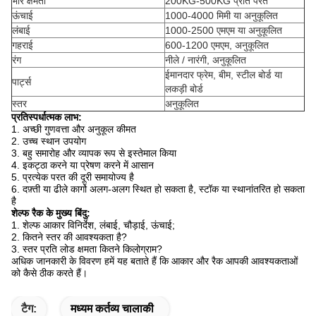
भार क्षमता
200KG-500KG प्रति परत
ऊंचाई
1000-4000 मिमी या अनुकूलित
लंबाई
1000-2500 एमएम या अनुकूलित
गहराई
600-1200 एमएम, अनुकूलित
रंग
नीले / नारंगी, अनुकूलित
ईमानदार फ्रेम, बीम, स्टील बोर्ड या
पार्ट्स
लकड़ी बोर्ड
स्तर
अनुकूलित
प्रतिस्पर्धात्मक लाभ:
1. अच्छी गुणवत्ता और अनुकूल कीमत
2. उच्च स्थान उपयोग
3. बहु समारोह और व्यापक रूप से इस्तेमाल किया
4. इकट्ठा करने या प्रेषण करने में आसान
5. प्रत्येक परत की दूरी समायोज्य है
6. दफ़्ती या ढीले कार्गो अलग-अलग स्थित हो सकता है, स्टॉक या स्थानांतरित हो सकता
है
शेल्फ रैक के मुख्य बिंदु:
1. शेल्फ आकार विनिर्देश, लंबाई, चौड़ाई, ऊंचाई;
2. कितने स्तर की आवश्यकता है?
3. स्तर प्रति लोड क्षमता कितने किलोग्राम?
अधिक जानकारी के विवरण हमें यह बताते हैं कि आकार और रैक आपकी आवश्यकताओं
को कैसे ठीक करते हैं।
टैग:
मध्यम कर्तव्य चालाकी